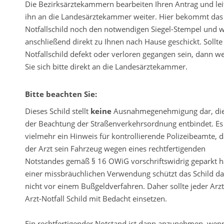
Die Bezirksärztekammern bearbeiten Ihren Antrag und lei
ihn an die Landesärztekammer weiter. Hier bekommt das
Notfallschild noch den notwendigen Siegel-Stempel und w
anschließend direkt zu Ihnen nach Hause geschickt. Sollte 
Notfallschild defekt oder verloren gegangen sein, dann 
Sie sich bitte direkt an die Landesärztekammer.
Bitte beachten Sie:
Dieses Schild stellt
keine
Ausnahmegenehmigung dar, di
der Beachtung der Straßenverkehrsordnung entbindet. Es 
vielmehr ein Hinweis für kontrollierende Polizeibeamte, 
der Arzt sein Fahrzeug wegen eines rechtfertigenden
Notstandes gemäß § 16 OWiG vorschriftswidrig geparkt ha
einer missbräuchlichen Verwendung schützt das Schild d
nicht vor einem Bußgeldverfahren. Daher sollte jeder Arz
Arzt-Notfall Schild mit Bedacht einsetzen.
Ein rechtfertigender Notstand ist dann anzunehmen, wen