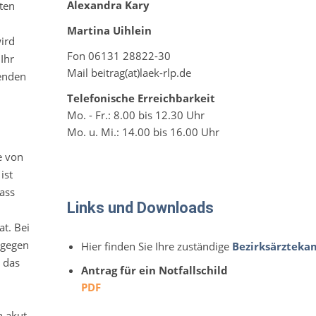
Alexandra Kary
ten
Martina Uihlein
ird
Fon 06131 28822-30
Ihr
Mail beitrag(at)laek-rlp.de
wenden
Telefonische Erreichbarkeit
Mo. - Fr.: 8.00 bis 12.30 Uhr
Mo. u. Mi.: 14.00 bis 16.00 Uhr
e von
ist
dass
Links und Downloads
t. Bei
agegen
Hier finden Sie Ihre zuständige
Bezirksärztek
t das
Antrag für ein Notfallschild
PDF
n akut