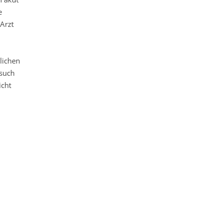
e
Arzt
lichen
esuch
icht