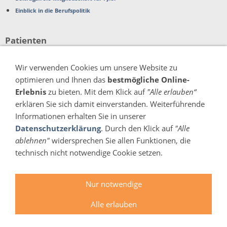
Einblick in die Berufspolitik
Patienten
Beschwerden
Wir verwenden Cookies um unsere Website zu
Patientenverfügung
optimieren und Ihnen das
bestmögliche Online-
Organspende
Erlebnis
zu bieten. Mit dem Klick auf
"Alle erlauben“
erklären Sie sich damit einverstanden. Weiterführende
Verschiedenes
Informationen erhalten Sie in unserer
Datenschutzerklärung
. Durch den Klick auf
"Alle
Pressemitteilungen
ablehnen"
widersprechen Sie allen Funktionen, die
technisch nicht notwendige Cookie setzen.
Impressum
Kontakt
Datenschutz & Cookies
Erklärung zur Barrierefreiheit
Nur notwendige
Nutzungsbedingungen Stellenportal
Seitenübersicht
Links
Alle erlauben
©2019 Landesärztekammer Rheinland-Pfalz • Design:
rsplus Berlin GmbH