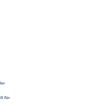
der
O für