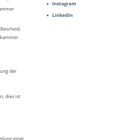
Instagram
kammer
LinkedIn
 Bescheid.
ztekammer
rung der
; dies ist
eilung einer