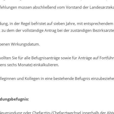
fehlungen müssen abschließend vom Vorstand der Landesärzte
ung, in der Regel befristet auf sieben Jahre, mit entsprechendem
, zu dem der vollständige Antrag bei der zuständigen Bezirksär
ebenen Wirkungsdatum.
llten Sie für alle Befugnisanträge sowie für Anträge auf Fortfüh
tens sechs Monate) einkalkulieren.
lleginnen und Kollegen in eine bestehende Befugnis einzubeziehen
ldungsbefugnis:
-Neugr
ndung oder Chef
rztin-/Chefarztwechsel innerhalb der Abt
ü
ä