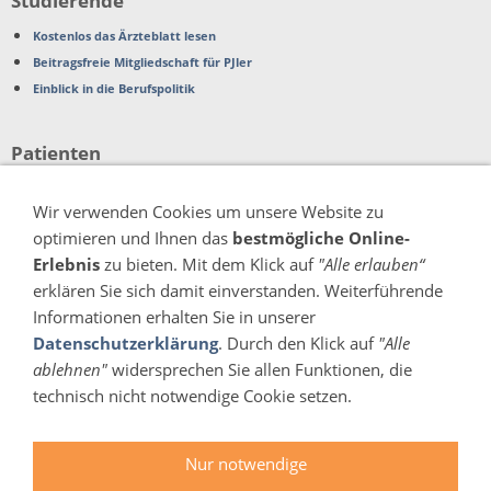
Studierende
Kostenlos das Ärzteblatt lesen
Beitragsfreie Mitgliedschaft für PJler
Einblick in die Berufspolitik
Patienten
Beschwerden
Wir verwenden Cookies um unsere Website zu
Patientenverfügung
optimieren und Ihnen das
bestmögliche Online-
Organspende
Erlebnis
zu bieten. Mit dem Klick auf
"Alle erlauben“
erklären Sie sich damit einverstanden. Weiterführende
Verschiedenes
Informationen erhalten Sie in unserer
Pressemitteilungen
Datenschutzerklärung
. Durch den Klick auf
"Alle
ablehnen"
widersprechen Sie allen Funktionen, die
technisch nicht notwendige Cookie setzen.
Impressum
Kontakt
Datenschutz & Cookies
Erklärung zur Barrierefreiheit
Nur notwendige
Nutzungsbedingungen Stellenportal
Seitenübersicht
Links