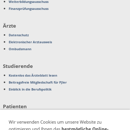
Weiterbildungsausschuss
Finanzprüfungsausschuss
Ärzte
Datenschutz
Elektronischer Arztausweis
Ombudsmann
Studierende
Kostenlos das Ärzteblatt lesen
Beitragsfreie Mitgliedschaft für PJler
Einblick in die Berufspolitik
Patienten
Beschwerden
Wir verwenden Cookies um unsere Website zu
Patientenverfügung
optimieren und Ihnen das
bestmögliche Online-
Organspende